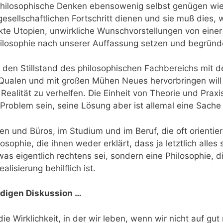
hilosophische Denken ebensowenig selbst genügen wie 
m gesellschaft­lichen Fortschritt dienen und sie muß di
kte Utopien, unwirkliche Wunschvorstellungen von eine
 Philosophie nach unserer Auffassung setzen und begründ
en Stillstand des philosophischen Fachbereichs mit der
 Qualen und mit großen Mühen Neues hervorbringen will 
Realität zu verhelfen. Die Einheit von Theorie und Praxi
roblem sein, seine Lösung aber ist allemal eine Sache 
n und Büros, im Studium und im Beruf, die oft orientie
osophie, die ihnen weder erklärt, dass ja letztlich al
was eigentlich rechtens sei, sondern eine Philosophie, d
alisierung behilflich ist.
endigen Diskussion …
e Wirklichkeit, in der wir leben, wenn wir nicht auf gut