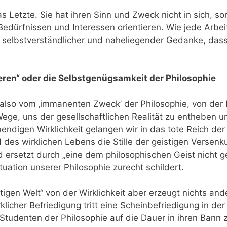
das Letzte. Sie hat ihren Sinn und Zweck nicht in sich, s
dürfnissen und Interessen orientieren. Wie jede Arbeit,
so selbstverständlicher und naheliegender Gedanke, das
eren“ oder die Selbstgenügsamkeit der Philosophie
also vom ‚immanenten Zweck’ der Philosophie, von der 
ge, uns der gesellschaftlichen Realität zu entheben u
endigen Wirklichkeit gelangen wir in das tote Reich der
 des wirklichen Lebens die Stille der geistigen Versenk
rsetzt durch „eine dem philosophi­schen Geist nicht ge
uation unserer Philosophie zurecht schildert.
igen Welt“ von der Wirklichkeit aber erzeugt nichts and
klicher Befriedigung tritt eine Scheinbefriedigung in d
e Studenten der Philosophie auf die Dauer in ihren Bann 