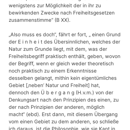
wenigstens zur Möglichkeit der in ihr zu
bewirkenden Zwecke nach Freiheitsgesetzen
zusammenstimme“ (B XX).
„Also muss es doch“, fährt er fort, „ einen Grund
der E i n h e i t des Übersinnlichen, welches der
Natur zum Grunde liegt, mit dem, was der
Freiheitsbegriff praktisch enthält, geben, wovon
der Begriff, wenn er gleich weder theoretisch
noch praktisch zu einem Erkenntnisse
desselben gelangt, mithin kein eigentümliches
Gebiet [‚neben’ Natur und Freiheit] hat,
dennoch den Ü b e r g a n g (H.v.m.) von der
Denkungsart nach den Prinzipien des einen, zu
der nach Prinzipien der anderen, möglich
macht“ (ebd). Erst dann, mit diesem Übergang
vom einen Gebiet zu dem anderen, so schließe
ich daraus, ist die Philosophie, wie sie Kant in